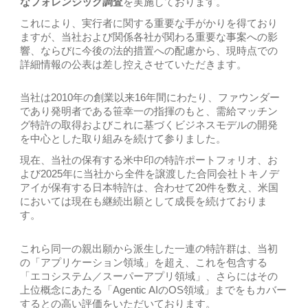
なフォレンジック調査
を実施しております。
これにより、実行者に関する重要な手がかりを得ており
ますが、当社および関係各社が関わる重要な事案への影
響、ならびに今後の法的措置への配慮から、現時点での
詳細情報の公表は差し控えさせていただきます。
当社は2010年の創業以来16年間にわたり、ファウンダー
であり発明者である笹幸一の指揮のもと、需給マッチン
グ特許の取得およびこれに基づくビジネスモデルの開発
を中心とした取り組みを続けて参りました。
現在、当社の保有する米中印の特許ポートフォリオ、お
よび2025年に当社から全件を譲渡した合同会社トキノデ
アイが保有する日本特許は、合わせて20件を数え、米国
においては現在も継続出願として成長を続けておりま
す。
これら同一の親出願から派生した一連の特許群は、当初
の「アプリケーション領域」を超え、これを包含する
「エコシステム／スーパーアプリ領域」、さらにはその
上位概念にあたる「Agentic AIのOS領域」までをもカバー
するとの高い評価をいただいております。