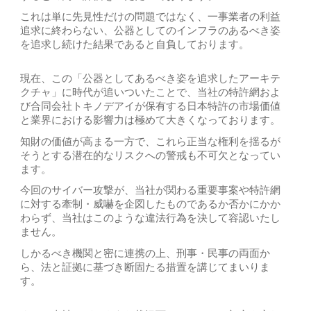
これは単に先見性だけの問題ではなく、一事業者の利益
追求に終わらない、公器としてのインフラのあるべき姿
を追求し続けた結果であると自負しております。
現在、この「公器としてあるべき姿を追求したアーキテ
クチャ」に時代が追いついたことで、当社の特許網およ
び合同会社トキノデアイが保有する日本特許の市場価値
と業界における影響力は極めて大きくなっております。
知財の価値が高まる一方で、これら正当な権利を揺るが
そうとする潜在的なリスクへの警戒も不可欠となってい
ます。
今回のサイバー攻撃が、当社が関わる重要事案や特許網
に対する牽制・威嚇を企図したものであるか否かにかか
わらず、当社はこのような違法行為を決して容認いたし
ません。
しかるべき機関と密に連携の上、刑事・民事の両面か
ら、法と証拠に基づき断固たる措置を講じてまいりま
す。