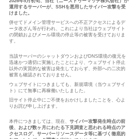
2026年5月初旬、当社（ニーズトゥーマッチ株式会社）が
運用するサーバーが、SSHを悪用したサイバー攻撃を受
けました。
併せてドメイン管理サービスへの不正アクセスによるデ
ータ改ざん等が行われ、これにより当社はウェブサイト
の閉鎖およびメール環境の停止等の被害を受けておりま
す。
当該サーバーのシャットダウンおよびDNS環境の復元を
迅速かつ適切に実施したことにより、ウェブサイト停止
以外の実質的な被害は発生しておらず、外部への二次的
被害も確認されておりません。
ウェブサイトにつきましても、新規環境（当ウェブサイ
ト）にて無事に再稼働いたしました。
旧サイト停止中にご不便をおかけしましたことを、心よ
りお詫び申し上げます。
本件につきましては、現在、
サイバー攻撃発生時点の前
後、および数ヶ月にわたる下見調査と思われる時点のア
クセスログ、サーバーリソースデータ等に基づく徹底的